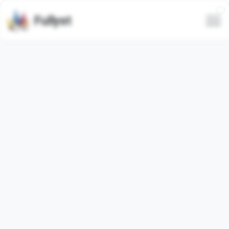
Fullyst
Set di adesivi di Telegram
Libby's Pack ANIMATED
Animati
Il pacchetto di adesivi di Telegram
"Libbyanimated"
contiene
12
adesivi
animato
. Le immagini qui sotto sono
anteprime per il pacchetto di adesivi.
Gli adesivi di questo set sono stati utilizzati
1
volte (negli
ultimi 30 giorni utilizzati
0
volte).
Aggiungi adesivi a Telegram
Segnalazione