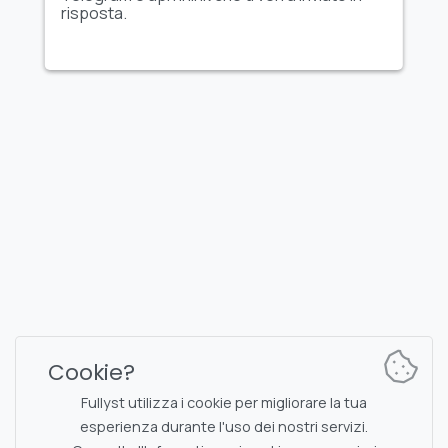
risposta.
FULLYST
2026,
Improvy OÜ
10145, Tornimäe tn 5, Tallinn, Estonia
Reg. code 16377480
Italiano
Piani e prezzi
Documentazione
Canale delle notizie
Documentazione dei
Cookie?
comandi del bot
Chat di supporto
Captcha
Fullyst utilizza i cookie per migliorare la tua
Lista delle chat
esperienza durante l'uso dei nostri servizi.
Filtraggio NSFW