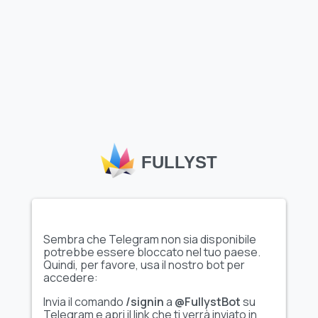
Carica altri adesivi
FULLYST
Gli sticker di Telegram
, come il pacchetto
"狗推素材
@sucai30"
disponibile su Fullyst, offrono un modo divertente
ed espressivo per arricchire le tue conversazioni, rendendole
più coinvolgenti e visivamente accattivanti. L’ampio catalogo
di sticker di Fullyst permette di scoprire pacchetti unici e di
alta qualità adatti a diversi interessi, temi e stati d’animo. Con
collezioni come
"狗推素材 @sucai30"
, Fullyst aiuta gli utenti di
Sembra che Telegram non sia disponibile
Telegram a personalizzare le chat, esprimere emozioni in
potrebbe essere bloccato nel tuo paese.
modo creativo e migliorare la loro esperienza di
Quindi, per favore, usa il nostro bot per
messaggistica.
accedere:
Invia il comando
/signin
a
@FullystBot
su
Telegram e apri il link che ti verrà inviato in