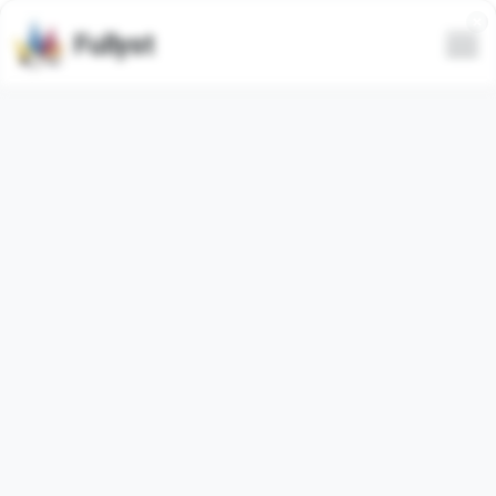
Fullyst
Set di adesivi di Telegram 狗推素
材 @sucai30
Il pacchetto di adesivi di Telegram
"caomeiwenan"
contiene
50
adesivi
video
. Le immagini qui sotto sono
anteprime per il pacchetto di adesivi.
Gli adesivi di questo set sono stati utilizzati
0
volte (negli
ultimi 30 giorni utilizzati
0
volte).
Aggiungi adesivi a Telegram
Segnalazione