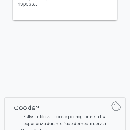
risposta.
FULLYST
2026,
Improvy OÜ
10145, Tornimäe tn 5, Tallinn, Estonia
Reg. code 16377480
Italiano
Piani e prezzi
Documentazione
Canale delle notizie
Documentazione dei
Cookie?
comandi del bot
Chat di supporto
Captcha
Fullyst utilizza i cookie per migliorare la tua
Lista delle chat
esperienza durante l'uso dei nostri servizi.
Filtraggio NSFW