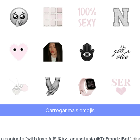
Carregar mais emojis
 o conjunto
"with love,A 🏹 @by_anasstasia @TgEmodziBot"
dis