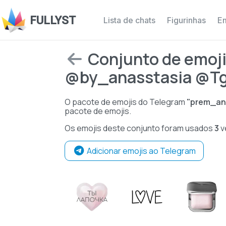
FULLYST
Lista de chats
Figurinhas
Em
Conjunto de emoji
@by_anasstasia @T
O pacote de emojis do Telegram
"prem_an
pacote de emojis.
Os emojis deste conjunto foram usados
3
v
Adicionar emojis ao Telegram