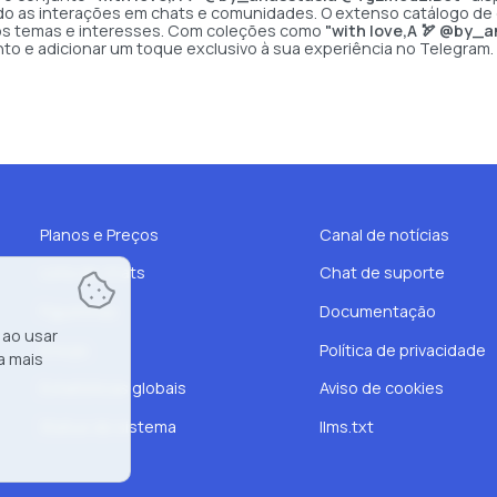
o as interações em chats e comunidades. O extenso catálogo de e
rsos temas e interesses. Com coleções como
"with love,A 🏹 @by_
o e adicionar um toque exclusivo à sua experiência no Telegram.
Planos e Preços
Canal de notícias
Lista de chats
Chat de suporte
Figurinhas
Documentação
 ao usar
Emojis
Política de privacidade
a mais
Estatísticas globais
Aviso de cookies
Status do sistema
llms.txt