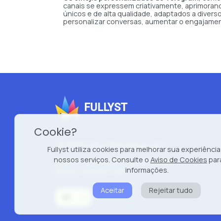
canais se expressem criativamente, aprimorand
únicos e de alta qualidade, adaptados a dive
personalizar conversas, aumentar o engajament
FULLYST
Cookie?
2026 Fullyst from
Improvy OÜ
Fullyst utiliza cookies para melhorar sua experiência
nossos serviços. Consulte o
Aviso de Cookies
par
10145, Tornimäe tn 5, Tallinn, Estonia
informações.
Reg. code 16377480
Aceitar
Rejeitar tudo