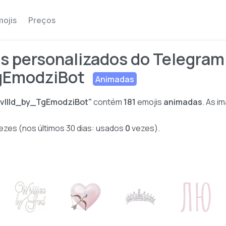
ojis
Preços
s personalizados do Telegram 
gEmodziBot
Animadas
vllld_by_TgEmodziBot"
contém
181
emojis
animadas
. As i
ezes (nos últimos 30 dias: usados
0
vezes).