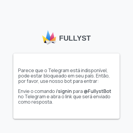
𝑶𝒗𝒊𝒌 ˚зае/бал
1427
FULLYST
лаки флавер
1386
°•𝓻𝓸𝓼𝓼𝓽𝓮𝓻•°
1308
Parece que o Telegram está indisponível,
pode estar bloqueado em seu país. Então,
por favor, use nosso bot para entrar:
Envie o comando
/signin
para
@FullystBot
Sasha Shiba
1156
no Telegram e abra o link que será enviado
como resposta.
~🌌𝐌𝐮𝐧𝐫𝐨🌌~
1059