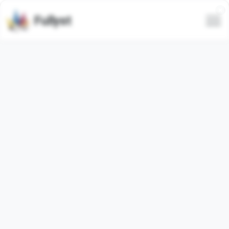
Fullyst
.☾*.Дейдрим Кахут .☾*.-
Камунити
Russian (
95.97%
)
Автор аватарки:
@PoliZaiyac
Основа:
https://t.me/ddcahoot
✦ Чат, творчество, фанарты, стримы и драмы ✦
July 11, 2026 - August 10, 2026
Usuários
Entraram
Usuários
principais
ativos
168
diários
25