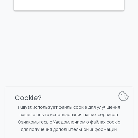
FULLYST
2026,
Improvy OÜ
10145, Tornimäe tn 5, Tallinn, Estonia
Reg. code 16377480
Русский
Цены и тарифы
Документация
Новости
Команды бота
Cookie?
Чат поддержки
Капча
Fullyst использует файлы cookie для улучшения
Список чатов
Фильтрация NSFW
вашего опыта использования наших сервисов.
Стикеры
Документация API
Ознакомьтесь с
Уведомлением о файлах cookie
Эмодзи
для получения дополнительной информации.