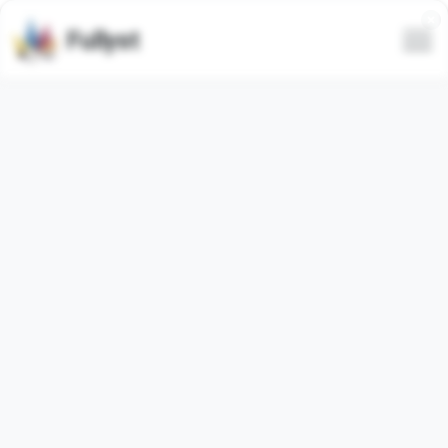
Fullyst
Эмодзи Telegram FocusNet-Dev
Набор эмодзи для Telegram
DeadFocus
. Эмодзи в
наборе:
200
. Изображения ниже являются
предпросмотром набора эмодзи.
Количество использований эмодзи из этого пака
1
(за
последние 30 дней:
0
).
Добавить эмодзи в Telegram