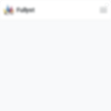
Fullyst
Эмодзи Telegram FlowersFont
Анимированные
Набор эмодзи для Telegram
FlowersFontEmoji
.
Эмодзи в наборе:
50
. Изображения ниже являются
предпросмотром набора эмодзи.
Количество использований эмодзи из этого пака
185343
(за последние 30 дней:
41
).
Добавить эмодзи в Telegram