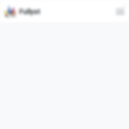
Fullyst
Эмодзи Telegram Meme
Pumpkins
Анимированные
Набор эмодзи для Telegram
MemePumpkinsEmoji
.
Эмодзи в наборе:
40
. Изображения ниже являются
предпросмотром набора эмодзи.
Количество использований эмодзи из этого пака
571
(за последние 30 дней:
0
).
Добавить эмодзи в Telegram