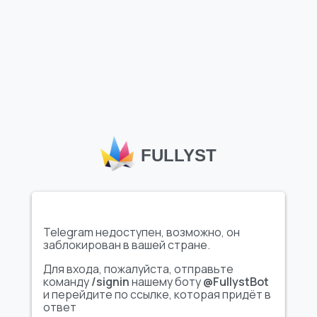
Коровка Мэй
1845
Белочка
1588
FULLYST
лаки флавер
1368
𝑶𝒗𝒊𝒌 ˚зае/бал
1361
Telegram недоступен, возможно, он
заблокирован в вашей стране.
Для входа, пожалуйста, отправьте
команду
/signin
нашему боту
@FullystBot
°•𝓻𝓸𝓼𝓼𝓽𝓮𝓻•°
1269
и перейдите по ссылке, которая придёт в
ответ