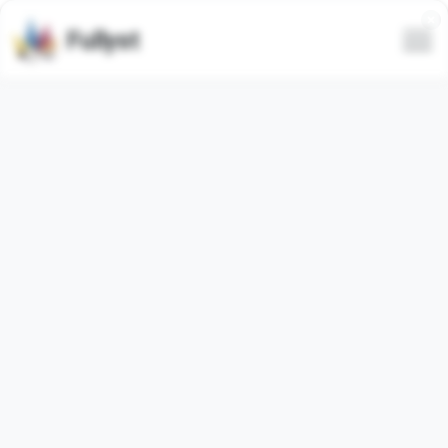
Fullyst
.☾*.Дейдрим Кахут .☾*.-
Камунити
Russian (
95.96%
)
Автор аватарки:
@PoliZaiyac
Основа:
https://t.me/ddcahoot
✦ Чат, творчество, фанарты, стримы и драмы ✦
July 9, 2026 - August 8, 2026
Основные
Присоединившиеся
пользователи
168
25