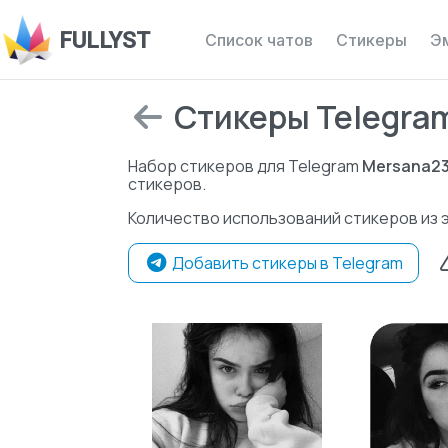
FULLYST
Список чатов
Стикеры
Э
Стикеры Telegram
Набор стикеров для Telegram
Mersana2
стикеров.
Количество использований стикеров из 
Добавить стикеры в Telegram