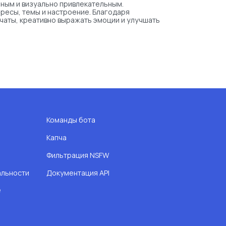
ьным и визуально привлекательным.
ересы, темы и настроение. Благодаря
 чаты, креативно выражать эмоции и улучшать
Команды бота
Капча
Фильтрация NSFW
альности
Документация API
e