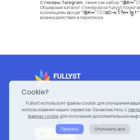
Стикеры Telegram
, такие как набор
"⇶ꤵ↭ ⷷ ⃟
Обширный каталог стикеров на Fullyst помог
коллекциям вроде
"⇶ꤵ↭ ⷷ ⃟⃟⃤ƦᏟ𖦦 ꪳ ⷶℕ↭ ⷶၛ⇡"
взаимодействие в переписке.
FULLYST
Cookie?
2026 Fullyst from
Improvy OÜ
Fullyst использует файлы cookie для улучшения ваш
использования наших сервисов. Ознакомьтесь с
Увед
10145, Tornimäe tn 5, Tallinn, Estonia
файлах cookie
для получения дополнительной инф
Reg. code 16377480
Принять
Отклонить все
Русский