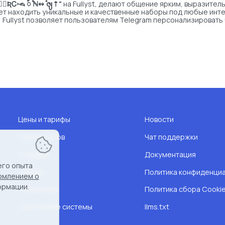
⃟⃤ƦᏟ𖦦 ꪳ ⷶℕ↭ ⷶၛ⇡"
на Fullyst, делают общение ярким, выразител
ает находить уникальные и качественные наборы под любые инт
, Fullyst позволяет пользователям Telegram персонализировать
Цены и тарифы
Новости
Список чатов
Чат поддержки
Стикеры
Документация
его опыта
Эмодзи
Политика конфиденци
омлением о
ормации.
Статистика
Политика сбора Cooki
Состсояние системы
llms.txt