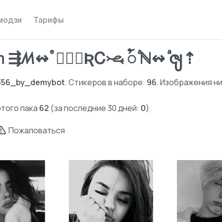
модзи
Тарифы
 ⇶ꤵ↭ ⷷ ⃟⃟⃤ƦᏟ𖦦 ꪳ ⷶℕ↭ ⷶၛ⇡
356_by_demybot
. Стикеров в наборе:
96
. Изображения 
этого пака
62
(за последние 30 дней:
0
).
Пожаловаться