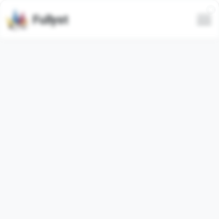
Fullyst
Стикеры Telegram Kartik
@Sharmajikachhotabetaaaaaa
Набор стикеров для Telegram
Sharmaji66
. Стикеров
в наборе:
72
. Изображения ниже являются
предпросмотром набора стикеров.
Количество использований стикеров из этого пака
20
(за последние 30 дней:
0
).
Добавить стикеры в Telegram
Пожаловаться