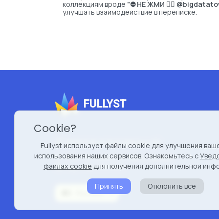
коллекциям вроде
"⛔️ НЕ ЖМИ 👉🏻 @bigdatat
улучшать взаимодействие в переписке.
FULLYST
Cookie?
2026 Fullyst from
Improvy OÜ
Fullyst использует файлы cookie для улучшения ваш
использования наших сервисов. Ознакомьтесь с
Увед
10145, Tornimäe tn 5, Tallinn, Estonia
файлах cookie
для получения дополнительной инф
Reg. code 16377480
Принять
Отклонить все
Русский