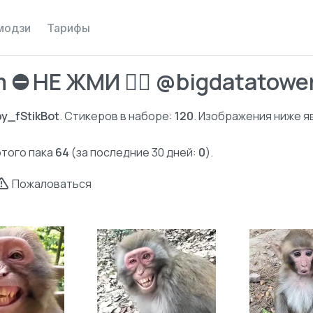
модзи
Тарифы
⛔️ НЕ ЖМИ 👉🏻 @bigdatatowe
y_fStikBot
. Стикеров в наборе:
120
. Изображения ниже 
этого пака
64
(за последние 30 дней:
0
).
Пожаловаться