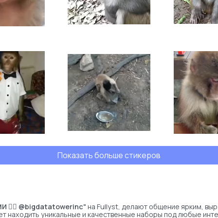
Показать больше стикеров
МИ 👉🏻 @bigdatatowerinc"
на Fullyst, делают общение ярким, вы
ает находить уникальные и качественные наборы под любые инт