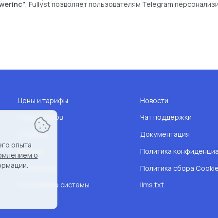
owerinc"
, Fullyst позволяет пользователям Telegram персонализ
Цены и тарифы
Новости
Список чатов
Чат поддержки
Стикеры
Документация
его опыта
Эмодзи
Политика конфиденци
омлением о
ормации.
Статистика
Политика сбора Cooki
Состсояние системы
llms.txt