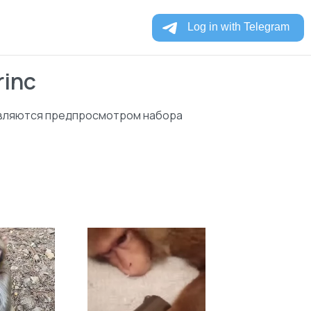
rinc
являются предпросмотром набора