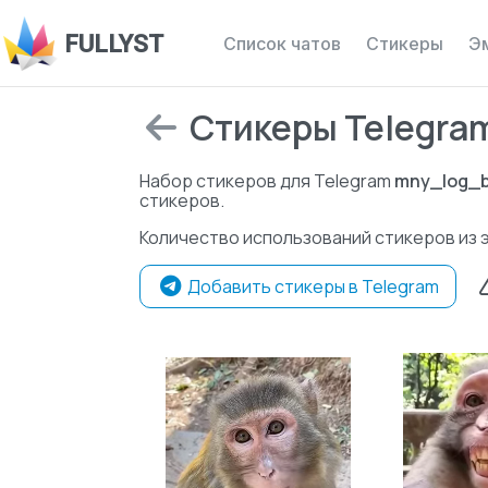
FULLYST
Список чатов
Стикеры
Э
Стикеры Telegram 
Набор стикеров для Telegram
mny_log_b
стикеров.
Количество использований стикеров из 
Добавить стикеры в Telegram