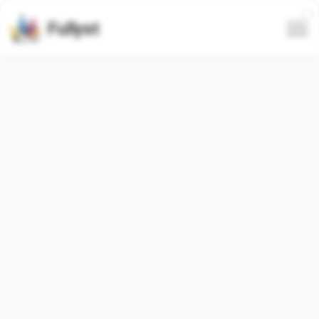
Fullyst
Стикеры Telegram SEX ::
@fStikBot
Набор стикеров для Telegram
suicide_dio_by_fStikBot
. Стикеров в наборе:
24
.
Изображения ниже являются предпросмотром
набора стикеров.
Количество использований стикеров из этого пака
5
(за последние 30 дней:
0
).
Добавить стикеры в Telegram
Пожаловаться