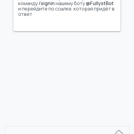
команду
/signin
нашему боту
@FullystBot
и перейдите по ссылке, которая придёт в
ответ
FULLYST
2026,
Improvy OÜ
10145, Tornimäe tn 5, Tallinn, Estonia
Reg. code 16377480
Русский
Цены и тарифы
Документация
Новости
Команды бота