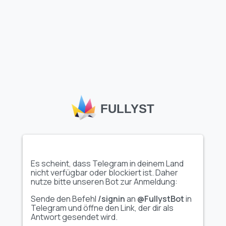
Mehr Emojis laden
Telegram benutzerdefinierte Emojis
, wie das Set
"Application Emoji"
auf Fullyst, ermöglichen es Nutzern und
FULLYST
Kanälen, sich kreativ auszudrücken und die Interaktionen in
Chats und Communities zu verbessern. Der umfangreiche
Emoji-Katalog von Fullyst hilft dabei, einzigartige,
hochwertige Emoji-Sets zu entdecken, die verschiedenen
Themen und Interessen gerecht werden. Mit Kollektionen
wie
"Application Emoji"
macht Fullyst es einfach, Gespräche
individuell zu gestalten, die Interaktion zu steigern und
Es scheint, dass Telegram in deinem Land
deiner Telegram-Erfahrung eine persönliche Note zu
nicht verfügbar oder blockiert ist. Daher
verleihen.
nutze bitte unseren Bot zur Anmeldung:
Sende den Befehl
/signin
an
@FullystBot
in
Telegram und öffne den Link, der dir als
Antwort gesendet wird.