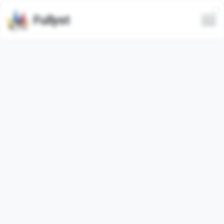
Fullyst
Telegram-spezifischer
Emojisatz Application Emoji
Animiert
Telegram-Emoji-Paket
"ApplicationEmoji"
enthält
150
animiert
Emojis. Die Bilder unten sind eine Vorschau für
das Emoji-Paket.
Emojis aus diesem Set wurden
305249
Mal verwendet
(letzte 30 Tage
642
Mal verwendet).
Emojis zu Telegram hinzufügen