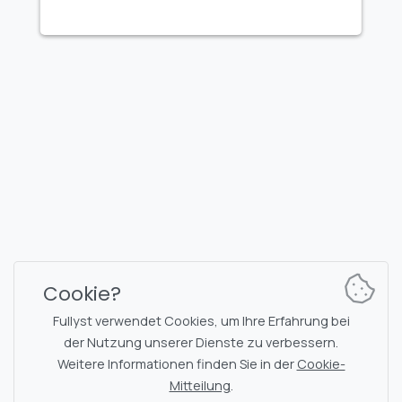
FULLYST
2026,
Improvy OÜ
10145, Tornimäe tn 5, Tallinn, Estonia
Reg. code 16377480
Deutsch
Pläne & Preise
Dokumentation
Nachrichtenkanal
Bot-Befehle
Cookie?
Support-Chat
Captcha
Fullyst verwendet Cookies, um Ihre Erfahrung bei
Chats-Liste
NSFW-Filterung
der Nutzung unserer Dienste zu verbessern.
Weitere Informationen finden Sie in der
Cookie-
Sticker
API-Dokumentation
Mitteilung
.
Emojis