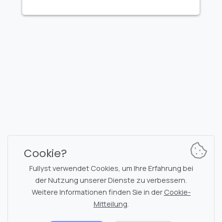
FULLYST
2026,
Improvy OÜ
10145, Tornimäe tn 5, Tallinn, Estonia
Reg. code 16377480
Deutsch
Pläne & Preise
Dokumentation
Nachrichtenkanal
Bot-Befehle
Cookie?
Support-Chat
Captcha
Fullyst verwendet Cookies, um Ihre Erfahrung bei
Chats-Liste
NSFW-Filterung
der Nutzung unserer Dienste zu verbessern.
Weitere Informationen finden Sie in der
Cookie-
Sticker
API-Dokumentation
Mitteilung
.
Emojis