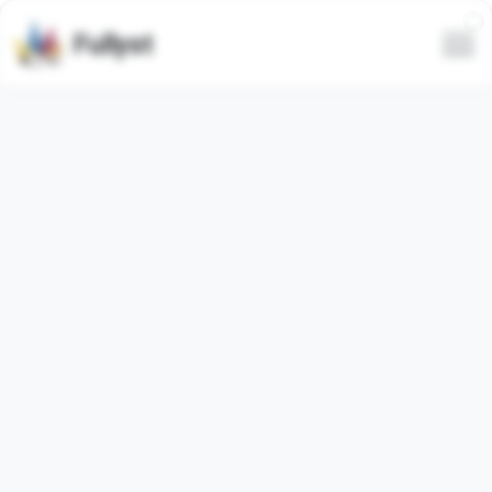
Fullyst
Telegram-spezifischer
Emojisatz EnotikMnya ::
@karish_art
Telegram-Emoji-Paket
"EnotikMnyaEmoji"
enthält
27
Video
Emojis. Die Bilder unten sind eine Vorschau für das
Emoji-Paket.
Emojis aus diesem Set wurden
5
Mal verwendet (letzte
30 Tage
0
Mal verwendet).
Emojis zu Telegram hinzufügen