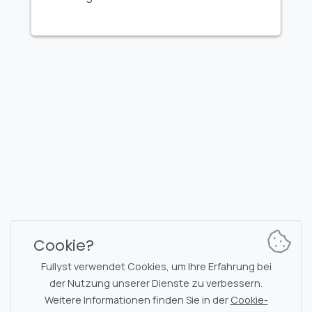
FULLYST
2026,
Improvy OÜ
10145, Tornimäe tn 5, Tallinn, Estonia
Reg. code 16377480
Deutsch
Pläne & Preise
Dokumentation
Nachrichtenkanal
Bot-Befehle
Cookie?
Support-Chat
Captcha
Fullyst verwendet Cookies, um Ihre Erfahrung bei
Chats-Liste
NSFW-Filterung
der Nutzung unserer Dienste zu verbessern.
Weitere Informationen finden Sie in der
Cookie-
Sticker
API-Dokumentation