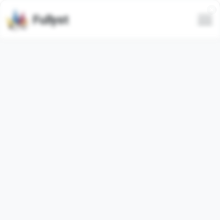
Fullyst
Telegram-spezifischer
Emojisatz 𝘏𝘐𝘎𝘏:
🅼🆄🅻🆃🅸🅸🅱🅴🅰🅼
@HIGHFONTMOJIZ
Telegram-Emoji-Paket
"MULTIBEAM"
enthält
26
regulär
Emojis. Die Bilder unten sind eine Vorschau für das Emoji-
Paket.
Emojis aus diesem Set wurden
120
Mal verwendet
(letzte 30 Tage
0
Mal verwendet).
Emojis zu Telegram hinzufügen