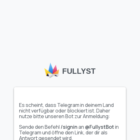
Mehr Emojis laden
Telegram benutzerdefinierte Emojis
, wie das Set
"𝘏𝘐𝘎𝘏:
🅼🆄🅻🆃🅸🅸🅱🅴🅰🅼 @HIGHFONTMOJIZ"
auf Fullyst,
FULLYST
ermöglichen es Nutzern und Kanälen, sich kreativ
auszudrücken und die Interaktionen in Chats und
Communities zu verbessern. Der umfangreiche Emoji-
Katalog von Fullyst hilft dabei, einzigartige, hochwertige
Emoji-Sets zu entdecken, die verschiedenen Themen und
Interessen gerecht werden. Mit Kollektionen wie
"𝘏𝘐𝘎𝘏:
🅼🆄🅻🆃🅸🅸🅱🅴🅰🅼 @HIGHFONTMOJIZ"
macht Fullyst es
Es scheint, dass Telegram in deinem Land
einfach, Gespräche individuell zu gestalten, die Interaktion
nicht verfügbar oder blockiert ist. Daher
zu steigern und deiner Telegram-Erfahrung eine persönliche
nutze bitte unseren Bot zur Anmeldung:
Note zu verleihen.
Sende den Befehl
/signin
an
@FullystBot
in
Telegram und öffne den Link, der dir als
Antwort gesendet wird.