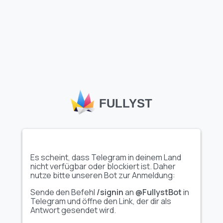
Mehr Emojis laden
Telegram benutzerdefinierte Emojis
, wie das Set
"абв ➜
FULLYST
@emoji1"
auf Fullyst, ermöglichen es Nutzern und Kanälen,
sich kreativ auszudrücken und die Interaktionen in Chats
und Communities zu verbessern. Der umfangreiche Emoji-
Katalog von Fullyst hilft dabei, einzigartige, hochwertige
Emoji-Sets zu entdecken, die verschiedenen Themen und
Interessen gerecht werden. Mit Kollektionen wie
"абв ➜
@emoji1"
macht Fullyst es einfach, Gespräche individuell zu
Es scheint, dass Telegram in deinem Land
gestalten, die Interaktion zu steigern und deiner Telegram-
Erfahrung eine persönliche Note zu verleihen.
nicht verfügbar oder blockiert ist. Daher
nutze bitte unseren Bot zur Anmeldung:
Sende den Befehl
/signin
an
@FullystBot
in
Telegram und öffne den Link, der dir als
Antwort gesendet wird.