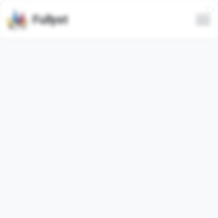
Fullyst
Telegram-spezifischer
Emojisatz абв ➜ @emoji1
Animiert
Telegram-Emoji-Paket
"font1_by_epgobot"
enthält
80
animiert
Emojis. Die Bilder unten sind eine Vorschau für
das Emoji-Paket.
Emojis aus diesem Set wurden
4547
Mal verwendet
(letzte 30 Tage
0
Mal verwendet).
Emojis zu Telegram hinzufügen