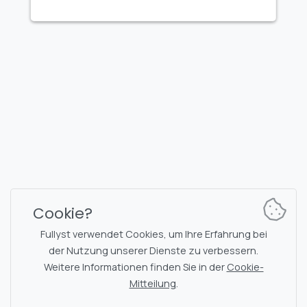
FULLYST
2026,
Improvy OÜ
10145, Tornimäe tn 5, Tallinn, Estonia
Reg. code 16377480
Deutsch
Pläne & Preise
Dokumentation
Nachrichtenkanal
Bot-Befehle
Cookie?
Support-Chat
Captcha
Fullyst verwendet Cookies, um Ihre Erfahrung bei
Chats-Liste
NSFW-Filterung
der Nutzung unserer Dienste zu verbessern.
Weitere Informationen finden Sie in der
Cookie-
Sticker
API-Dokumentation
Mitteilung
.
Emojis