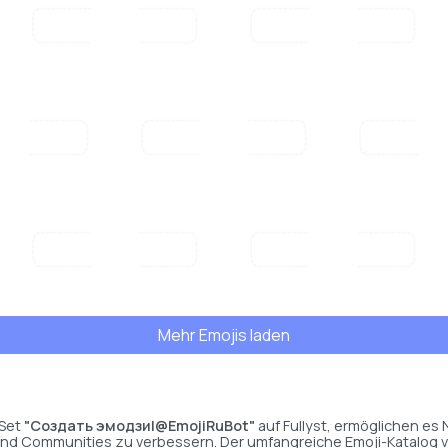
Mehr Emojis laden
 Set
"Создать эмодзи|@EmojiRuBot"
auf Fullyst, ermöglichen es 
nd Communities zu verbessern. Der umfangreiche Emoji-Katalog von 