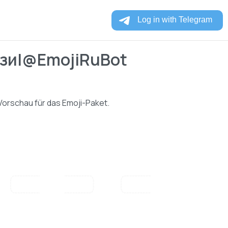
дзи|@EmojiRuBot
 Vorschau für das Emoji-Paket.