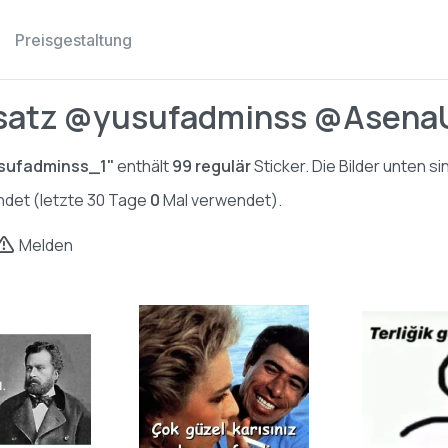
Preisgestaltung
satz @yusufadminss @AsenaUs
sufadminss_1"
enthält
99
regulär
Sticker. Die Bilder unten s
det (letzte 30 Tage
0
Mal verwendet).
Melden