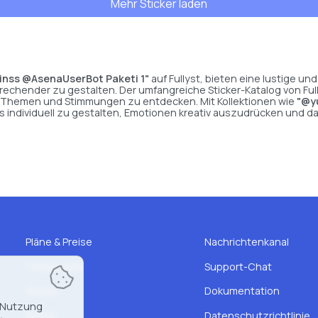
Mehr Sticker laden
nss @AsenaUserBot Paketi 1"
auf Fullyst, bieten eine lustige un
echender zu gestalten. Der umfangreiche Sticker-Katalog von Fully
n, Themen und Stimmungen zu entdecken. Mit Kollektionen wie
"@y
ts individuell zu gestalten, Emotionen kreativ auszudrücken und 
Pläne & Preise
Nachrichtenkanal
Chats-Liste
Support-Chat
Sticker
Dokumentation
r Nutzung
Emojis
Datenschutzrichtlinie