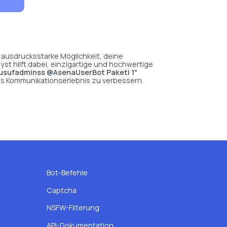
d ausdrucksstarke Möglichkeit, deine
st hilft dabei, einzigartige und hochwertige
usufadminss @AsenaUserBot Paketi 1"
das Kommunikationserlebnis zu verbessern.
Bot-Befehle
Captcha
NSFW-Filterung
API-Dokumentation