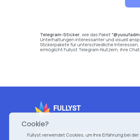
Telegram-Sticker
, wie das Paket
"@yusufadmi
Unterhaltungen interessanter und visuell anspr
Stickerpakete für unterschiedliche Interesse
ermöglicht Fullyst Telegram-Nutzern, ihre Cha
FULLYST
Cookie?
2026 Fullyst from
Improvy OÜ
Fullyst verwendet Cookies, um Ihre Erfahrung bei de