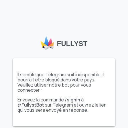
Les emojis personnalisés de Telegram
, tels que l’ensemble
"Colors • @CustomEmojis"
disponible sur Fullyst,
permettent aux utilisateurs et aux chaînes de s’exprimer de
manière créative, améliorant ainsi les interactions dans les
chats et les communautés. Le vaste catalogue d’emojis de
FULLYST
Fullyst aide les utilisateurs à découvrir des ensembles
d’emojis uniques et de haute qualité adaptés à divers
thèmes et intérêts. Grâce à des collections comme
"Colors •
@CustomEmojis"
, Fullyst facilite la personnalisation des
conversations, améliore l’engagement et ajoute une touche
distinctive à votre expérience Telegram.
Il semble que Telegram soit indisponible, il
pourrait être bloqué dans votre pays.
Veuillez utiliser notre bot pour vous
connecter :
Envoyez la commande
/signin
à
@FullystBot
sur Telegram et ouvrez le lien
qui vous sera envoyé en réponse.
FULLYST
2026,
Improvy OÜ