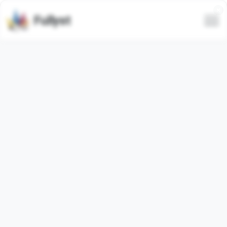
Fullyst
Ensemble d'émojis
personnalisés Telegram Colors •
@CustomEmojis
Le pack d'émojis Telegram
"ColorEmoji"
contient
9
régulier
émojis. Les images ci-dessous sont un aperçu
du pack d'émojis.
Les émojis de cet ensemble ont été utilisés
22351
fois
(utilisés
0
fois au cours des 30 derniers jours).
Ajouter des émojis à Telegram
Charger plus d'émojis