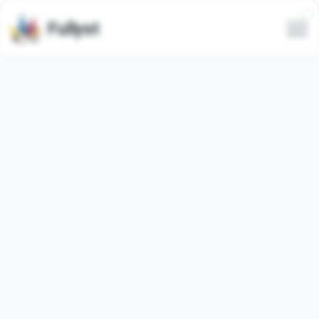
Fullyst
Ensemble d'émojis
personnalisés Telegram
@DILCHABOYOFFICIAL :: @fStikBot
Le pack d'émojis Telegram
"DILCHASIGMA_by_fStikBot"
contient
134
vidéo
émojis. Les images ci-dessous sont un aperçu du pack
d'émojis.
Les émojis de cet ensemble ont été utilisés
1
fois
(utilisés
0
fois au cours des 30 derniers jours).
Ajouter des émojis à Telegram