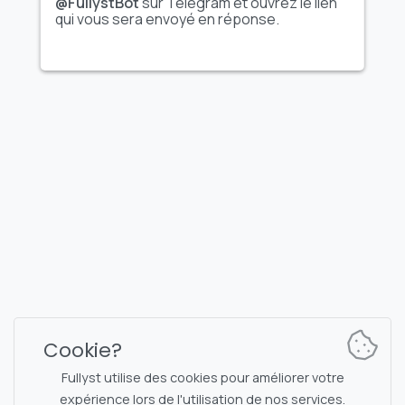
@FullystBot
sur Telegram et ouvrez le lien
qui vous sera envoyé en réponse.
FULLYST
2026,
Improvy OÜ
10145, Tornimäe tn 5, Tallinn, Estonia
Reg. code 16377480
Français
Plans et tarification
Documentation
Canal d'actualités
Commandes du bot
Cookie?
Chat de support
Captcha pour la discussion
Fullyst utilise des cookies pour améliorer votre
Liste des discussions
Filtrage NSFW
expérience lors de l'utilisation de nos services.