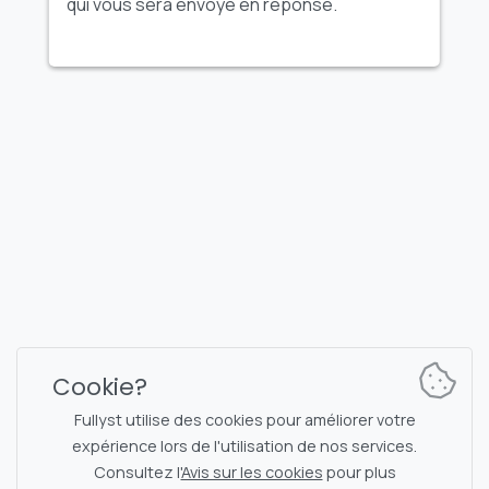
qui vous sera envoyé en réponse.
FULLYST
2026,
Improvy OÜ
10145, Tornimäe tn 5, Tallinn, Estonia
Reg. code 16377480
Français
Plans et tarification
Documentation
Canal d'actualités
Commandes du bot
Cookie?
Chat de support
Captcha pour la discussion
Fullyst utilise des cookies pour améliorer votre
Liste des discussions
Filtrage NSFW
expérience lors de l'utilisation de nos services.
Consultez l'
Avis sur les cookies
pour plus
Autocollants
Documentation API