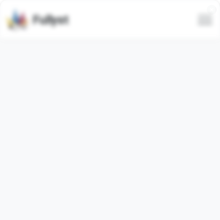
Fullyst
Ensemble d'émojis
personnalisés Telegram Finance
Emoji
Animé
Le pack d'émojis Telegram
"FinanceEmoji"
contient
60
animé
émojis. Les images ci-dessous sont un aperçu du
pack d'émojis.
Les émojis de cet ensemble ont été utilisés
434740
fois
(utilisés
6370
fois au cours des 30 derniers jours).
Ajouter des émojis à Telegram