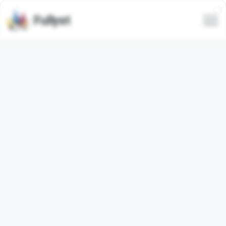
Fullyst
Ensemble d'émojis
personnalisés Telegram News
Emoji
Animé
Le pack d'émojis Telegram
"NewsEmoji"
contient
100
animé
émojis. Les images ci-dessous sont un aperçu du
pack d'émojis.
Les émojis de cet ensemble ont été utilisés
3150943
fois
(utilisés
15723
fois au cours des 30 derniers jours).
Ajouter des émojis à Telegram