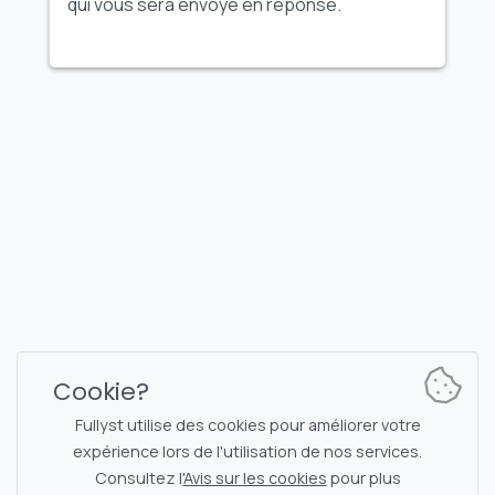
qui vous sera envoyé en réponse.
FULLYST
2026,
Improvy OÜ
10145, Tornimäe tn 5, Tallinn, Estonia
Reg. code 16377480
Français
Plans et tarification
Documentation
Canal d'actualités
Commandes du bot
Cookie?
Chat de support
Captcha pour la discussion
Fullyst utilise des cookies pour améliorer votre
Liste des discussions
Filtrage NSFW
expérience lors de l'utilisation de nos services.
Consultez l'
Avis sur les cookies
pour plus
Autocollants
Documentation API