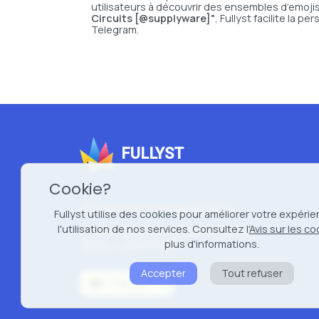
utilisateurs à découvrir des ensembles d’emoji
Circuits [@supplyware]"
, Fullyst facilite la
Telegram.
FULLYST
Cookie?
2026 Fullyst from
Improvy OÜ
Fullyst utilise des cookies pour améliorer votre expérie
l'utilisation de nos services. Consultez l'
Avis sur les co
10145, Tornimäe tn 5, Tallinn, Estonia
plus d'informations.
Reg. code 16377480
Accepter
Tout refuser
Français