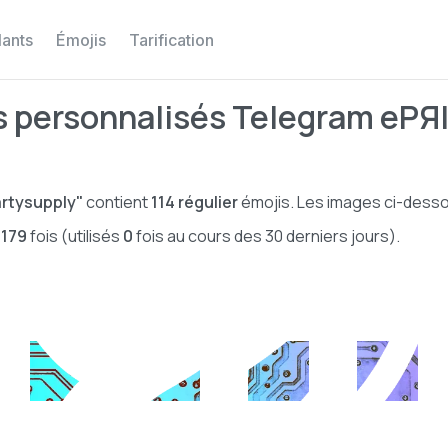
lants
Émojis
Tarification
 personnalisés Telegram ePЯ
artysupply"
contient
114
régulier
émojis. Les images ci-desso
s
179
fois (utilisés
0
fois au cours des 30 derniers jours).