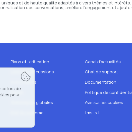
s uniques et de haute qualité adaptés à divers thèmes et intérêts
 personnalisation des conversations, améliore l’engagement et ajout
Plans et tarification
Canal d'actualités
Liste des discussions
Chat de support
Autocollants
Documentation
nce lors de
Émojis
Politique de confidentia
okies
pour
Statistiques globales
Avis sur les cookies
État du système
llms.txt