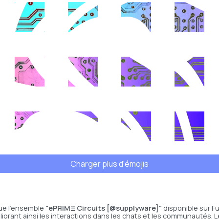
Charger plus d'émojis
que l’ensemble
"ePЯIMΞ Circuits [@supplyware]"
disponible sur Fu
iorant ainsi les interactions dans les chats et les communautés. Le