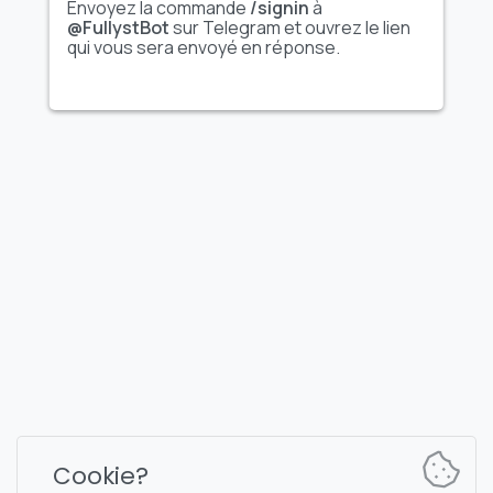
Envoyez la commande
/signin
à
@FullystBot
sur Telegram et ouvrez le lien
qui vous sera envoyé en réponse.
FULLYST
2026,
Improvy OÜ
10145, Tornimäe tn 5, Tallinn, Estonia
Reg. code 16377480
Français
Plans et tarification
Documentation
Canal d'actualités
Commandes du bot
Cookie?
Chat de support
Captcha pour la discussion