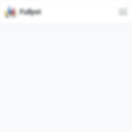
Fullyst
Ensemble d'autocollants
Telegram Анонимный чат
@anonimnyychat
Le pack d'autocollants Telegram
"anonimnyi"
contient
21
régulier
autocollants. Les images ci-dessous sont un
aperçu du pack d'autocollants.
Les autocollants de cet ensemble ont été utilisés
3
fois
(utilisé
0
fois au cours des 30 derniers jours).
Ajouter des autocollants à Telegram
Signaler