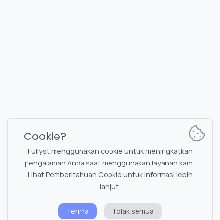
Hai, Fullyst!
Kenalkan Fullyst, asisten cerdas dan ramah
Anda, siap membuat obrolan Telegram Anda
Cookie?
lebih menyenangkan dan bermanfaat. Cukup
Fullyst menggunakan cookie untuk meningkatkan
mulai pesan dengan
'Hai, Fullyst!'
dan
pengalaman Anda saat menggunakan layanan kami.
dapatkan jawaban untuk berbagai
Lihat
Pemberitahuan Cookie
untuk informasi lebih
lanjut.
pertanyaan — seperti mengobrol dengan
teman paling cerdas yang Anda kenal!
Terima
Tolak semua