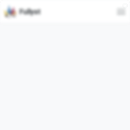
Fullyst
Solusi terbaik
untuk obrolan
Telegram Anda