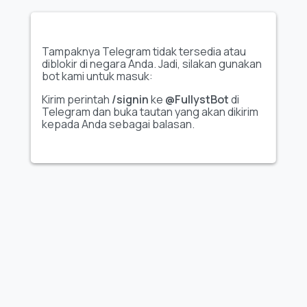
Tampaknya Telegram tidak tersedia atau
diblokir di negara Anda. Jadi, silakan gunakan
bot kami untuk masuk:
Kirim perintah
/signin
ke
@FullystBot
di
Telegram dan buka tautan yang akan dikirim
kepada Anda sebagai balasan.
Tidak ada
obrolan Telegram
tanpa
spam, banjir pesan, dan
aktivitas yang tidak