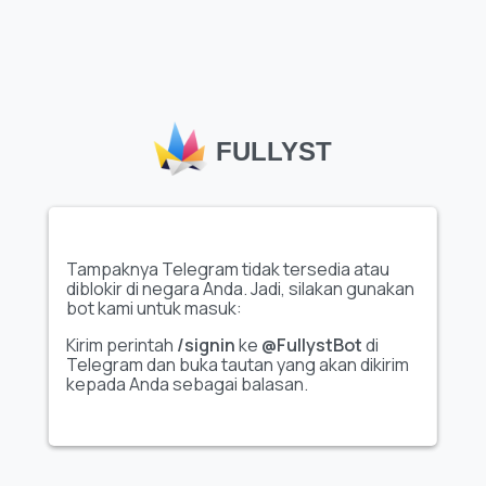
Emoji khusus Telegram
, seperti set
"Colors •
@CustomEmojis"
yang tersedia di Fullyst, memungkinkan
pengguna dan kanal untuk mengekspresikan diri secara
kreatif, meningkatkan interaksi di dalam obrolan dan
komunitas. Katalog emoji Fullyst yang luas membantu
pengguna menemukan set emoji unik berkualitas tinggi yang
sesuai dengan berbagai tema dan minat. Dengan koleksi
FULLYST
seperti
"Colors • @CustomEmojis"
, Fullyst memudahkan
personalisasi percakapan, meningkatkan keterlibatan, dan
memberikan sentuhan khas pada pengalaman Telegram
kamu.
Tampaknya Telegram tidak tersedia atau
diblokir di negara Anda. Jadi, silakan gunakan
bot kami untuk masuk:
Kirim perintah
/signin
ke
@FullystBot
di
Telegram dan buka tautan yang akan dikirim
kepada Anda sebagai balasan.
FULLYST
2026,
Improvy OÜ
10145, Tornimäe tn 5, Tallinn, Estonia