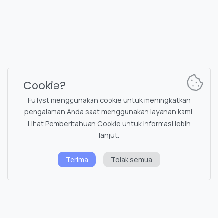
Reg. code 16377480
Bahasa Indonesia
Paket & Harga
Dokumentasi
Saluran berita
Perintah bot
Cookie?
Obrolan dukungan
Captcha untuk obrolan
Fullyst menggunakan cookie untuk meningkatkan
Daftar obrolan
Penyaringan NSFW
pengalaman Anda saat menggunakan layanan kami.
Lihat
Pemberitahuan Cookie
untuk informasi lebih
Stiker
Dokumentasi API
lanjut.
Emoji
Terima
Tolak semua
Kebijakan privasi
Pemberitahuan cookie
Status sistem