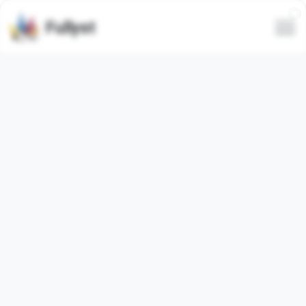
Fullyst
Set emoji khusus Telegram
Colors • @CustomEmojis
Paket emoji Telegram
"ColorEmoji"
berisi
9
emoji
biasa
.
Gambar di bawah ini adalah pratinjau untuk paket emoji.
Emoji dari paket ini telah digunakan
22351
kali (dalam 30
hari terakhir digunakan
0
kali).
Tambahkan emoji ke Telegram
Muat lebih banyak emoji