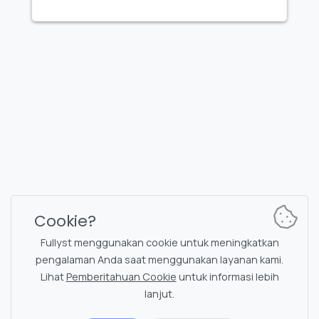
FULLYST
2026,
Improvy OÜ
10145, Tornimäe tn 5, Tallinn, Estonia
Reg. code 16377480
Bahasa Indonesia
Paket & Harga
Dokumentasi
Saluran berita
Perintah bot
Cookie?
Obrolan dukungan
Captcha untuk obrolan
Fullyst menggunakan cookie untuk meningkatkan
Daftar obrolan
Penyaringan NSFW
pengalaman Anda saat menggunakan layanan kami.
Lihat
Pemberitahuan Cookie
untuk informasi lebih
Stiker
Dokumentasi API
lanjut.
Emoji