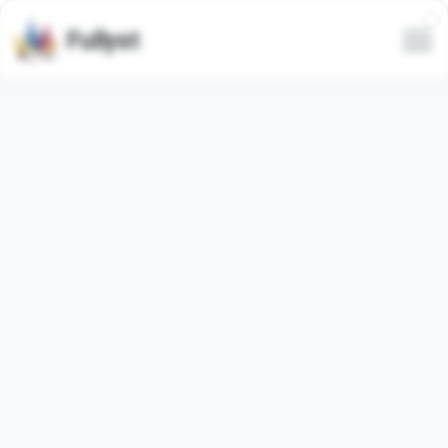
Fullyst
Set emoji khusus Telegram
BrawlStars
Paket emoji Telegram
"brawlstarts7327"
berisi
198
emoji
biasa
. Gambar di bawah ini adalah pratinjau untuk
paket emoji.
Emoji dari paket ini telah digunakan
30
kali (dalam 30 hari
terakhir digunakan
0
kali).
Tambahkan emoji ke Telegram