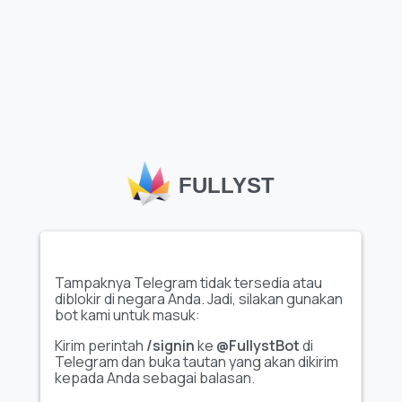
Muat lebih banyak emoji
Emoji khusus Telegram
, seperti set
"BrawlStars"
yang
tersedia di Fullyst, memungkinkan pengguna dan kanal untuk
FULLYST
mengekspresikan diri secara kreatif, meningkatkan interaksi
di dalam obrolan dan komunitas. Katalog emoji Fullyst yang
luas membantu pengguna menemukan set emoji unik
berkualitas tinggi yang sesuai dengan berbagai tema dan
minat. Dengan koleksi seperti
"BrawlStars"
, Fullyst
memudahkan personalisasi percakapan, meningkatkan
Tampaknya Telegram tidak tersedia atau
keterlibatan, dan memberikan sentuhan khas pada
pengalaman Telegram kamu.
diblokir di negara Anda. Jadi, silakan gunakan
bot kami untuk masuk:
Kirim perintah
/signin
ke
@FullystBot
di
Telegram dan buka tautan yang akan dikirim
kepada Anda sebagai balasan.