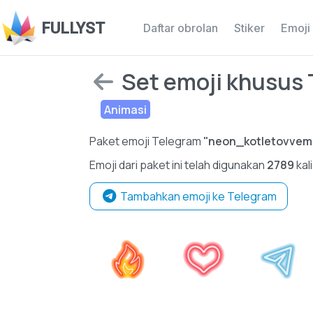
FULLYST
Daftar obrolan
Stiker
Emoji
Set emoji khusus 
Animasi
Paket emoji Telegram
"neon_kotletovvemo
Emoji dari paket ini telah digunakan
2789
kal
Tambahkan emoji ke Telegram