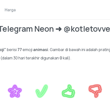
Harga
Telegram Neon ➜ @kotletovve
ji"
berisi
77
emoji
animasi
. Gambar di bawah ini adalah pratin
i (dalam 30 hari terakhir digunakan
0
kali).