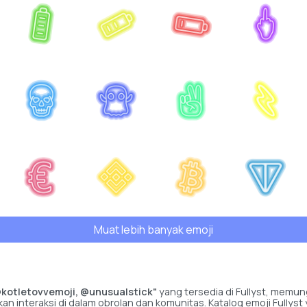
Muat lebih banyak emoji
kotletovvemoji, @unusualstick"
yang tersedia di Fullyst, memu
tkan interaksi di dalam obrolan dan komunitas. Katalog emoji Fu