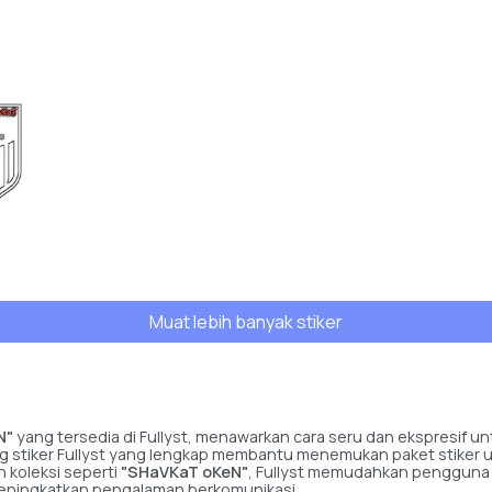
Muat lebih banyak stiker
N"
yang tersedia di Fullyst, menawarkan cara seru dan ekspresif
talog stiker Fullyst yang lengkap membantu menemukan paket stiker 
 koleksi seperti
"SHaVKaT oKeN"
, Fullyst memudahkan pengguna 
meningkatkan pengalaman berkomunikasi.