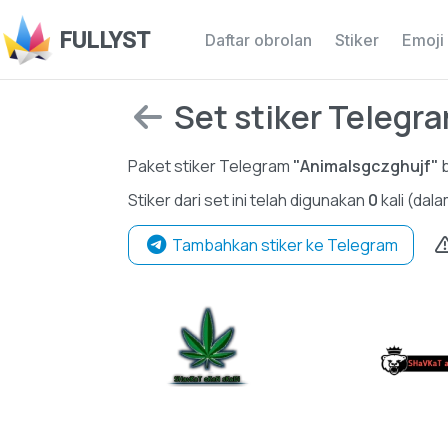
FULLYST
Daftar obrolan
Stiker
Emoji
Set stiker Teleg
Paket stiker Telegram
"Animalsgczghujf"
b
Stiker dari set ini telah digunakan
0
kali (dal
Tambahkan stiker ke Telegram