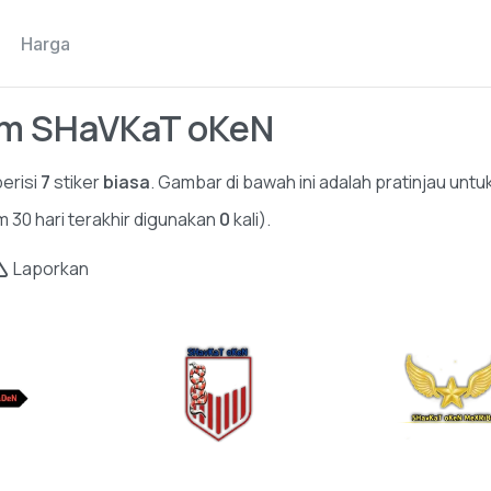
Harga
ram SHaVKaT oKeN
erisi
7
stiker
biasa
. Gambar di bawah ini adalah pratinjau untuk
am 30 hari terakhir digunakan
0
kali).
Laporkan