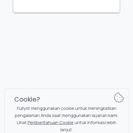
FULLYST
2026,
Improvy OÜ
10145, Tornimäe tn 5, Tallinn, Estonia
Reg. code 16377480
Bahasa Indonesia
Paket & Harga
Dokumentasi
Saluran berita
Perintah bot
Cookie?
Obrolan dukungan
Captcha untuk obrolan
Fullyst menggunakan cookie untuk meningkatkan
Daftar obrolan
Penyaringan NSFW
pengalaman Anda saat menggunakan layanan kami.
Lihat
Pemberitahuan Cookie
untuk informasi lebih
Stiker
Dokumentasi API
lanjut.