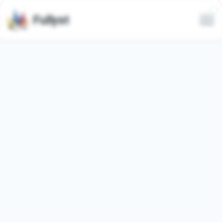
Fullyst
Set stiker Telegram BY
@Itzerox705
Animasi
Paket stiker Telegram
"BY_9ee35_by_TgEmodziBot"
berisi
111
stiker
animasi
. Gambar di bawah ini adalah
pratinjau untuk paket stiker.
Stiker dari set ini telah digunakan
2
kali (dalam 30 hari
terakhir digunakan
0
kali).
Tambahkan stiker ke Telegram
Laporkan