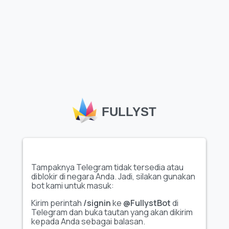
Muat lebih banyak stiker
Stiker Telegram
, seperti paket
"BY @Itzerox705"
yang
tersedia di Fullyst, menawarkan cara seru dan ekspresif untuk
FULLYST
memperkaya percakapan, membuatnya lebih menarik secara
visual dan interaktif. Katalog stiker Fullyst yang lengkap
membantu menemukan paket stiker unik berkualitas tinggi
yang cocok dengan beragam minat, tema, dan suasana hati.
Dengan koleksi seperti
"BY @Itzerox705"
, Fullyst
memudahkan pengguna Telegram untuk personalisasi chat,
mengekspresikan emosi secara kreatif, serta meningkatkan
Tampaknya Telegram tidak tersedia atau
pengalaman berkomunikasi.
diblokir di negara Anda. Jadi, silakan gunakan
bot kami untuk masuk:
Kirim perintah
/signin
ke
@FullystBot
di
Telegram dan buka tautan yang akan dikirim
kepada Anda sebagai balasan.