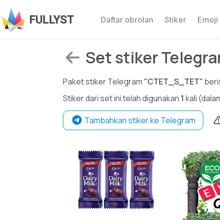
FULLYST
Daftar obrolan
Stiker
Emoji
Set stiker Telegram 
Paket stiker Telegram
"CTET_S_TET"
beri
Stiker dari set ini telah digunakan
1
kali (dala
Tambahkan stiker ke Telegram