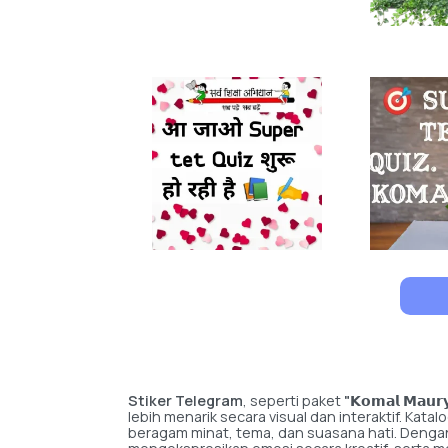
Stiker Telegram
, seperti paket
"𝗞𝗼𝗺𝗮𝗹 𝗠𝗮𝘂𝗿
lebih menarik secara visual dan interaktif. Ka
beragam minat, tema, dan suasana hati. Dengan