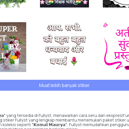
Muat lebih banyak stiker
𝗮"
yang tersedia di Fullyst, menawarkan cara seru dan ekspresi
talog stiker Fullyst yang lengkap membantu menemukan paket stiker 
 koleksi seperti
"𝗞𝗼𝗺𝗮𝗹 𝗠𝗮𝘂𝗿𝘆𝗮"
, Fullyst memudahkan pengguna