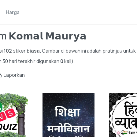
Harga
𝗼𝗺𝗮𝗹 𝗠𝗮𝘂𝗿𝘆𝗮
si
102
stiker
biasa
. Gambar di bawah ini adalah pratinjau untuk 
m 30 hari terakhir digunakan
0
kali).
Laporkan