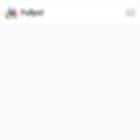
Fullyst
Set stiker Telegram Kartik
@Sharmajikachhotabetaaaaaa
Paket stiker Telegram
"Sharmaji66"
berisi
72
stiker
video
. Gambar di bawah ini adalah pratinjau untuk paket
stiker.
Stiker dari set ini telah digunakan
20
kali (dalam 30 hari
terakhir digunakan
0
kali).
Tambahkan stiker ke Telegram
Laporkan