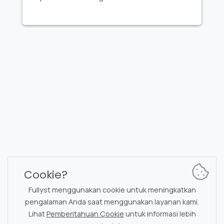
FULLYST
2026,
Improvy OÜ
10145, Tornimäe tn 5, Tallinn, Estonia
Reg. code 16377480
Bahasa Indonesia
Paket & Harga
Dokumentasi
Saluran berita
Perintah bot
Cookie?
Obrolan dukungan
Captcha untuk obrolan
Fullyst menggunakan cookie untuk meningkatkan
Daftar obrolan
Penyaringan NSFW
pengalaman Anda saat menggunakan layanan kami.
Lihat
Pemberitahuan Cookie
untuk informasi lebih
Stiker
Dokumentasi API