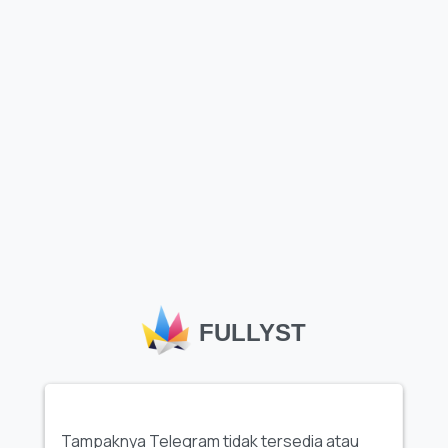
channel
Tambahkan stiker ke Telegram
Laporkan
Muat lebih banyak stiker
FULLYST
Stiker Telegram
, seperti paket
"@mrrobot_xd by
@towebmbot"
yang tersedia di Fullyst, menawarkan cara
Tampaknya Telegram tidak tersedia atau
seru dan ekspresif untuk memperkaya percakapan,