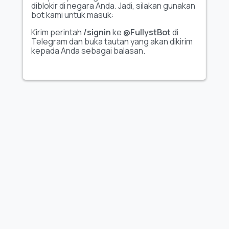
membuatnya lebih menarik secara visual dan interaktif.
diblokir di negara Anda. Jadi, silakan gunakan
Katalog stiker Fullyst yang lengkap membantu menemukan
bot kami untuk masuk:
paket stiker unik berkualitas tinggi yang cocok dengan
beragam minat, tema, dan suasana hati. Dengan koleksi
Kirim perintah
/signin
ke
@FullystBot
di
seperti
"@mrrobot_xd by @towebmbot"
, Fullyst
Telegram dan buka tautan yang akan dikirim
memudahkan pengguna Telegram untuk personalisasi chat,
kepada Anda sebagai balasan.
mengekspresikan emosi secara kreatif, serta meningkatkan
pengalaman berkomunikasi.
FULLYST
2026,
Improvy OÜ
10145, Tornimäe tn 5, Tallinn, Estonia
Reg. code 16377480
Bahasa Indonesia