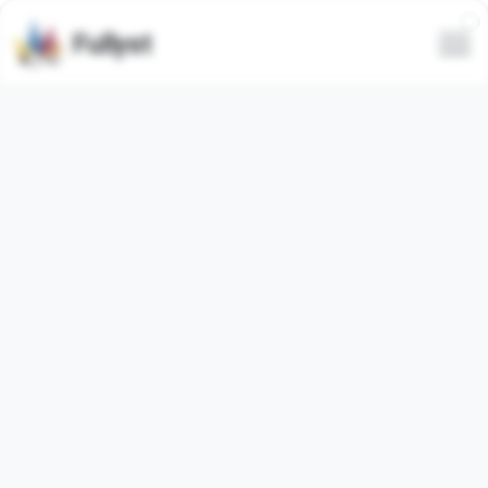
Fullyst
Set stiker Telegram
@mrrobot_xd by @towebmbot
Paket stiker Telegram
"mrrobot_xd1648776080071_by_toWebmBot"
berisi
25
stiker
video
. Gambar di bawah ini adalah pratinjau
untuk paket stiker.
Stiker dari set ini telah digunakan
12
kali (dalam 30 hari
terakhir digunakan
1
kali).
Ingin melihat gadis-gadis
estetik?
Lihat konten yang dipilih dari gadis-gadis
estetik di Telegram:
Bergabung dengan