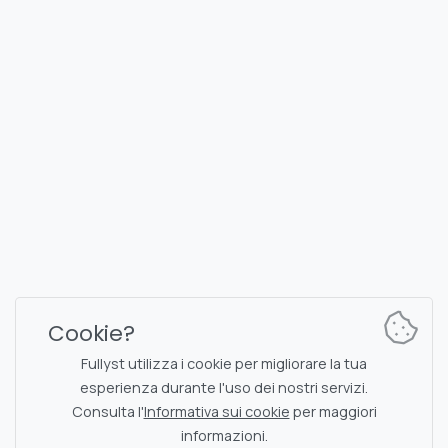
FULLYST
2026,
Improvy OÜ
10145, Tornimäe tn 5, Tallinn, Estonia
Reg. code 16377480
Italiano
Piani e prezzi
Documentazione
Canale delle notizie
Documentazione dei
Cookie?
comandi del bot
Chat di supporto
Captcha
Fullyst utilizza i cookie per migliorare la tua
Lista delle chat
esperienza durante l'uso dei nostri servizi.
Filtraggio NSFW
Consulta l'
Informativa sui cookie
per maggiori
Adesivi
API
informazioni.