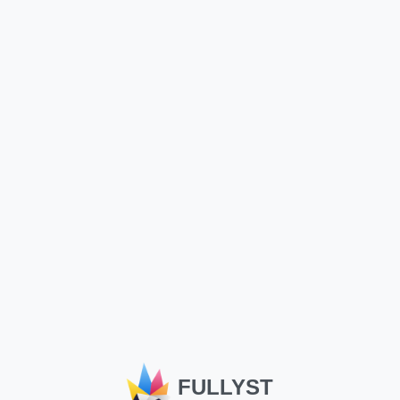
@Animaloucos -
Girl 47 , @Wallgif
@NeoxOFC
Mostra l'intero set di
Mostra l'intero set di
adesivi
adesivi
подушка | via
Аче) — @stckrRobot
sticked.app
FULLYST