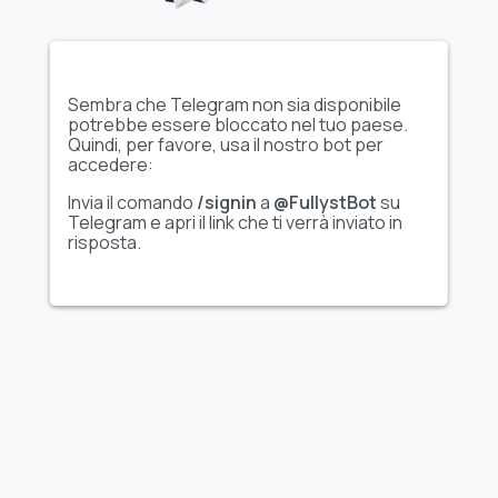
Sembra che Telegram non sia disponibile
potrebbe essere bloccato nel tuo paese.
Mostra l'intero set di
Mostra l'intero set di
Quindi, per favore, usa il nostro bot per
adesivi
adesivi
accedere:
Invia il comando
/signin
a
@FullystBot
su
Animati
Telegram e apri il link che ti verrà inviato in
Stars✨
Hentai Dream 2
risposta.
Mostra l'intero set di
Mostra l'intero set di