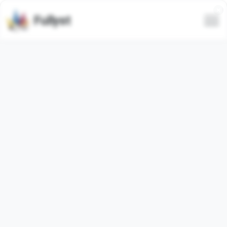
Fullyst
Tutti
Di tendenza
Più recenti
Solo animati
Nascondi spam
万能斗图制作
влад пж дай модерку
@WZZ1488