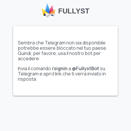
FULLYST
Sembra che Telegram non sia disponibile
potrebbe essere bloccato nel tuo paese.
Quindi, per favore, usa il nostro bot per
accedere:
Mostra l'intero set di
Mostra l'intero set di
adesivi
adesivi
Invia il comando
/signin
a
@FullystBot
su
Telegram e apri il link che ti verrà inviato in
risposta.
Animati
Share @TVstickers
ʀᴏᴛᴛᴇɴ ᴅᴇᴀᴅ sᴛɪᴄᴋᴇʀs
➡️ @Ctikerubot