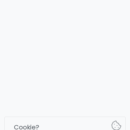
Ora sei nella pagina 6846 di 8002 di di tendenza tutti gli adesivi
(inclusi animati e video)
FULLYST
2026,
Improvy OÜ
10145, Tornimäe tn 5, Tallinn, Estonia
Reg. code 16377480
Italiano
Piani e prezzi
Documentazione
Canale delle notizie
Documentazione dei
Cookie?
comandi del bot