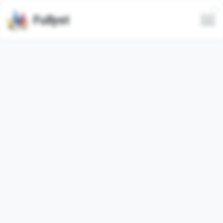
Fullyst
Tutti
Di tendenza
Più recenti
Solo animati
Nascondi spam
SenkoPack 1
ДМБ