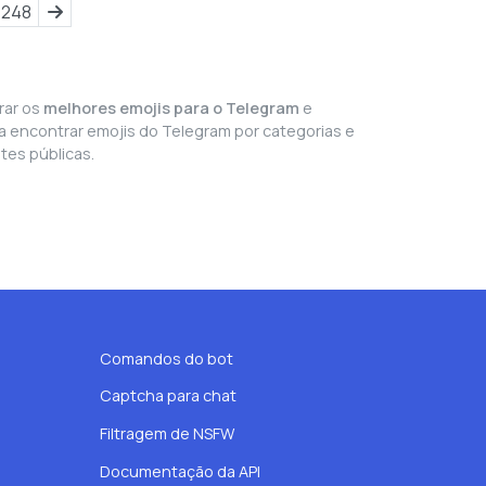
1248
rar os
melhores emojis para o Telegram
e
ra encontrar emojis do Telegram por categorias e
tes públicas.
Comandos do bot
Captcha para chat
Filtragem de NSFW
Documentação da API