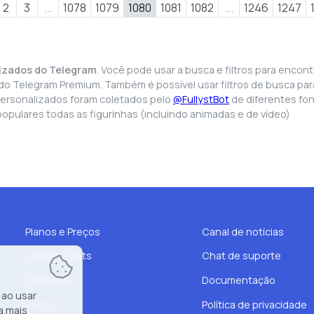
2
3
...
1078
1079
1080
1081
1082
...
1246
1247
izados do Telegram
. Você pode usar a busca e filtros para encont
ra do Telegram Premium. Também é possível usar filtros de busca pa
personalizados foram coletados pelo
@FullystBot
de diferentes fon
opulares todas as figurinhas (incluindo animadas e de vídeo)
Planos e Preços
Canal de notícias
Lista de chats
Chat de suporte
Figurinhas
Documentação
 ao usar
Emojis
Política de privacidade
a mais