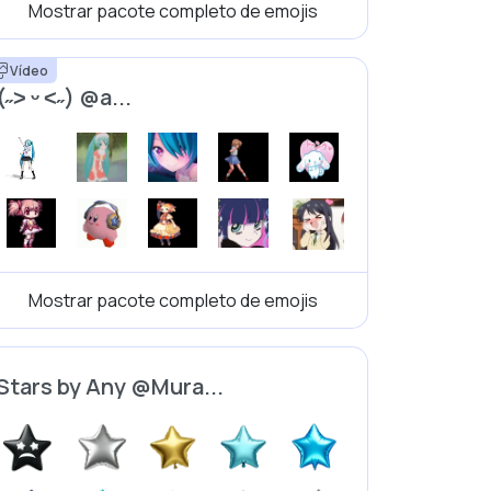
Mostrar pacote completo de emojis
Vídeo
(˶˃ ᵕ ˂˶) @a...
Mostrar pacote completo de emojis
Stars by Any @Mura...