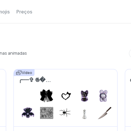
ojis
Preços
nas animadas
Vídeo
╭┈┈✞ 𝕲�...