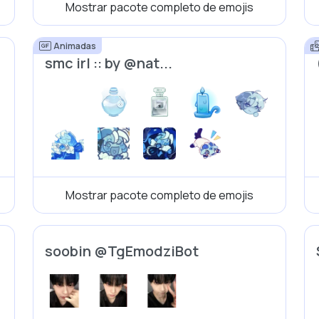
Mostrar pacote completo de emojis
Animadas
smc irl :: by @nat...
Mostrar pacote completo de emojis
soobin @TgEmodziBot