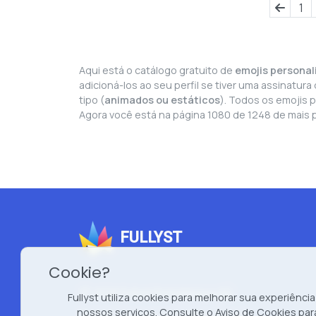
1
Aqui está o catálogo gratuito de
emojis personal
adicioná-los ao seu perfil se tiver uma assinatu
tipo (
animados ou estáticos
). Todos os emojis 
Agora você está na página 1080 de 1248 de mais p
FULLYST
Cookie?
2026 Fullyst from
Improvy OÜ
Fullyst utiliza cookies para melhorar sua experiência
nossos serviços. Consulte o
Aviso de Cookies
par
10145, Tornimäe tn 5, Tallinn, Estonia