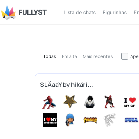
FULLYST
Lista de chats
Figurinhas
Em
Todas
Em alta
Mais recentes
Ape
SLÄaaY by hikäri...