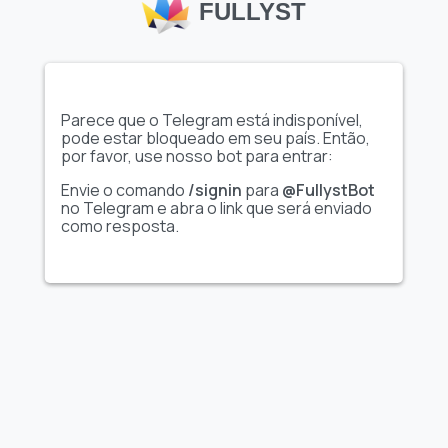
FULLYST
Mostrar conjunto
Mostrar conjunto
Parece que o Telegram está indisponível,
completo de figurinhas
completo de figurinhas
pode estar bloqueado em seu país. Então,
por favor, use nosso bot para entrar:
Envie o comando
/signin
para
@FullystBot
Treehat Stickers By
Diversos Stickers
no Telegram e abra o link que será enviado
QTipps
como resposta.
Mostrar conjunto
Mostrar conjunto