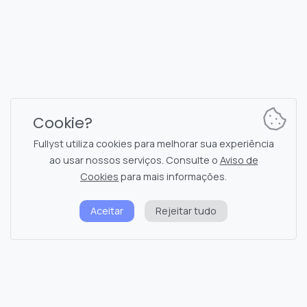
Planos e Preços
Documentação
Canal de notícias
Comandos do bot
Chat de suporte
Captcha para chat
Cookie?
Lista de chats
Filtragem de NSFW
Fullyst utiliza cookies para melhorar sua experiência
ao usar nossos serviços. Consulte o
Aviso de
Figurinhas
Documentação da API
Cookies
para mais informações.
Emojis
Aceitar
Rejeitar tudo
Política de privacidade
Aviso de cookies
Status do sistema