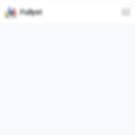
Fullyst
Todas
Em alta
Mais recentes
Apenas animadas
Ocultar spam
SUS
Ahliddin🙄