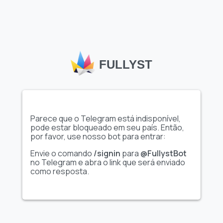
Mostrar conjunto
Mostrar conjunto
completo de figurinhas
completo de figurinhas
Vídeo
Animadas
Rana azadivar
🚬 MyPack :
@OceanPacks
@SingleDev
FULLYST
Parece que o Telegram está indisponível,
pode estar bloqueado em seu país. Então,
por favor, use nosso bot para entrar:
Envie o comando
/signin
para
@FullystBot
no Telegram e abra o link que será enviado
como resposta.
Mostrar conjunto
Mostrar conjunto
completo de figurinhas
completo de figurinhas
Animadas
Animadas
Love 🌸@Pinkstickers
Osstem Implant