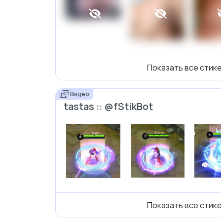
Показать все стик
Видео
tastas :: @fStikBot
Показать все стик