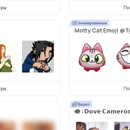
еры
По
Анимированные
Motty Cat Emoji @T
еры
По
Видео
🪷‌ ᭝ 𝗗𝗼𝘃𝗲 𝗖𝗮𝗺𝗲