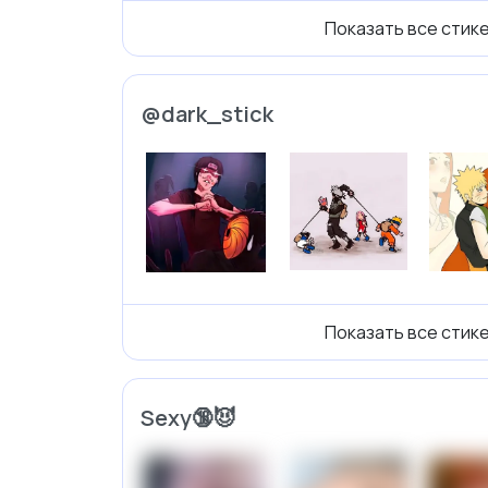
Показать все стик
@dark_stick
Показать все стик
Sexy🔞😈