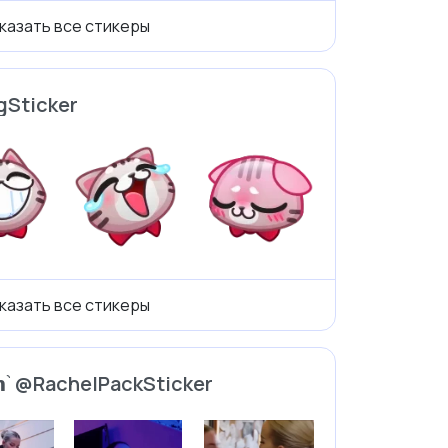
казать все стикеры
gSticker
казать все стикеры
𝗿𝗼𝗻 ֙ @RachelPackSticker