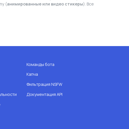
пу (
анимированные или видео стикеры
). Все
Команды бота
Капча
Фильтрация NSFW
альности
Документация API
e