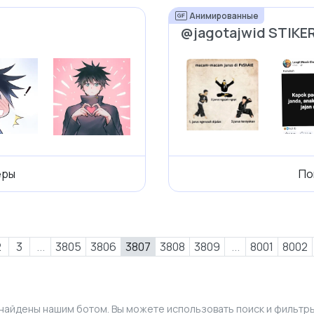
Анимированные
@jagotajwid STIKE
еры
По
2
3
...
3805
3806
3807
3808
3809
...
8001
8002
найдены нашим ботом. Вы можете использовать поиск и фильтры