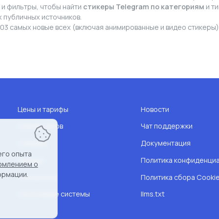
 и фильтры, чтобы найти
стикеры Telegram по категориям
и ти
 публичных источников.
03 самых новые всех (включая анимированные и видео стикеры)
Цены и тарифы
Новости
Список чатов
Чат поддержки
Стикеры
Документация
его опыта
Эмодзи
Политика конфиденци
омлением о
ормации.
Статистика
Политика сбора Cooki
Состсояние системы
llms.txt