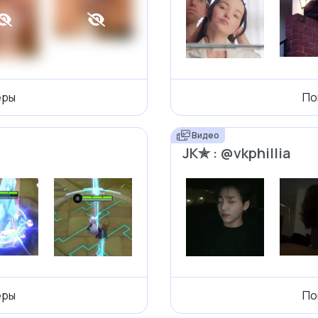
еры
По
Видео
JK✯ : @vkphillia
еры
По