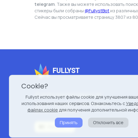
telegram
. Также вы можете использовать поиск
стикеры были собраны
@FullystBot
из различных
Сейчас вы просматриваете страницу 3807 из 80
FULLYST
Cookie?
2026 Fullyst from
Improvy OÜ
Fullyst использует файлы cookie для улучшения ваш
использования наших сервисов. Ознакомьтесь с
Увед
10145, Tornimäe tn 5, Tallinn, Estonia
файлах cookie
для получения дополнительной инф
Reg. code 16377480
Принять
Отклонить все
Русский