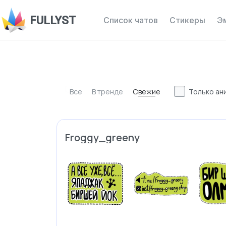
FULLYST
Список чатов
Стикеры
Э
Все
В тренде
Свежие
Только ан
Froggy_greeny