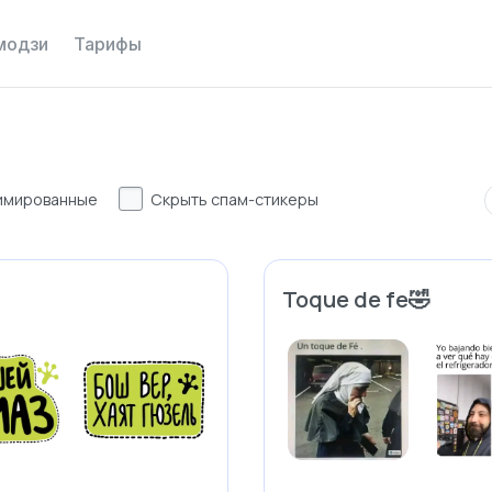
модзи
Тарифы
имированные
Скрыть спам-стикеры
Toque de fe🤣