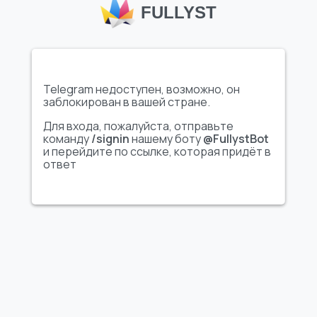
FULLYST
Telegram недоступен, возможно, он
Показать все стикеры
Показать все стикеры
заблокирован в вашей стране.
Для входа, пожалуйста, отправьте
команду
/signin
нашему боту
@FullystBot
Jason Voorhees
⊱ ˻ Кᴏᴩᴇёɜы ˺ ⊰
и перейдите по ссылке, которая придёт в
ответ