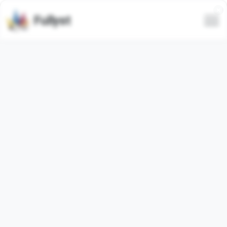
Fullyst
Все
В тренде
Свежие
Только анимированные
Скрыть спам-стикеры
suu
Into the Spider-Verse