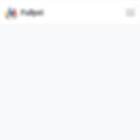
Fullyst
Alle
Trending
Neueste
Nur animierte
YOUTOOMATCHA
От Психол�...
@HIGH...
Vollen Emoji-Paket
Vollen Emoji-Paket
anzeigen
anzeigen
Video
RANDOMSBYRON8
#1 @CryptachCalls
...