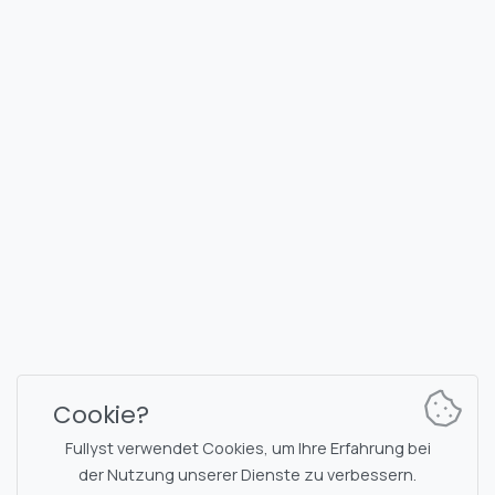
FULLYST
2026,
Improvy OÜ
10145, Tornimäe tn 5, Tallinn, Estonia
Reg. code 16377480
Deutsch
Pläne & Preise
Dokumentation
Nachrichtenkanal
Bot-Befehle
Cookie?
Support-Chat
Captcha
Fullyst verwendet Cookies, um Ihre Erfahrung bei
Chats-Liste
NSFW-Filterung
der Nutzung unserer Dienste zu verbessern.