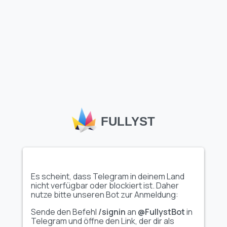
Vollen Emoji-Paket
Vollen Emoji-Paket
anzeigen
anzeigen
Video
𝙃𝙄𝙂𝙃:y...
@CenterOfPacks -
@...
Vollen Emoji-Paket
Vollen Emoji-Paket
FULLYST
anzeigen
anzeigen
Video
Jujutsu Kaisen
ㅤㅤ𝗛𝗦𝗥...
Es scheint, dass Telegram in deinem Land
(@S...
nicht verfügbar oder blockiert ist. Daher
nutze bitte unseren Bot zur Anmeldung:
Sende den Befehl
/signin
an
@FullystBot
in
Vollen Emoji-Paket
Vollen Emoji-Paket
Telegram und öffne den Link, der dir als