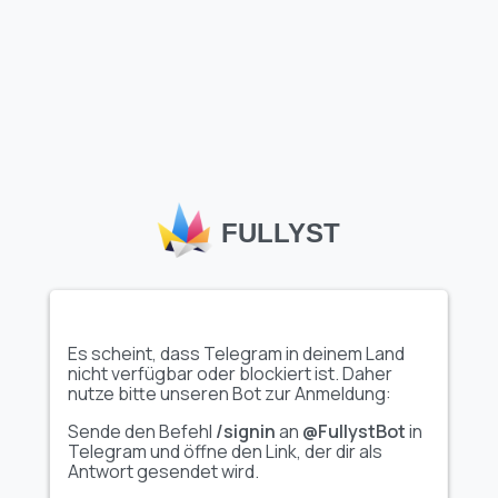
anzeigen
anzeigen
NaziStorm
Любовь, ую...
Vollen Emoji-Paket
Vollen Emoji-Paket
anzeigen
anzeigen
FULLYST
Animiert
собственн...
Unigram Icons
@you...
Es scheint, dass Telegram in deinem Land
nicht verfügbar oder blockiert ist. Daher
nutze bitte unseren Bot zur Anmeldung:
Vollen Emoji-Paket
Vollen Emoji-Paket
Sende den Befehl
/signin
an
@FullystBot
in
anzeigen
anzeigen
Telegram und öffne den Link, der dir als
Antwort gesendet wird.