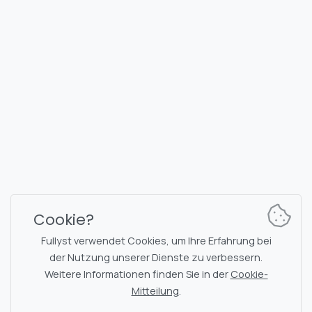
FULLYST
2026,
Improvy OÜ
10145, Tornimäe tn 5, Tallinn, Estonia
Reg. code 16377480
Deutsch
Pläne & Preise
Dokumentation
Nachrichtenkanal
Bot-Befehle
Cookie?
Support-Chat
Captcha
Fullyst verwendet Cookies, um Ihre Erfahrung bei
Chats-Liste
NSFW-Filterung
der Nutzung unserer Dienste zu verbessern.
Weitere Informationen finden Sie in der
Cookie-
Sticker
API-Dokumentation
Mitteilung
.
Emojis