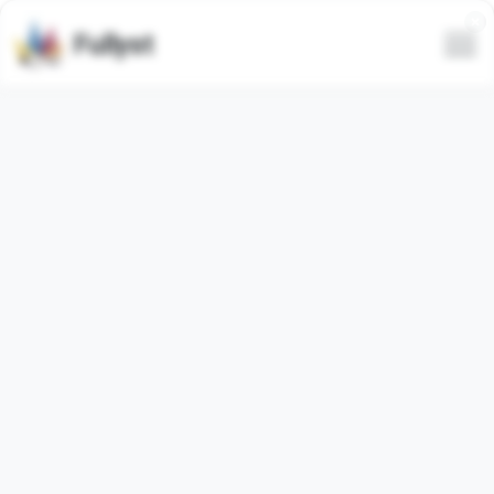
Fullyst
Alle
Trending
Neueste
Nur animierte
ПРОДВИЖЕН...
@emoji_stics &
@cl...
Vollen Emoji-Paket
Vollen Emoji-Paket
anzeigen
anzeigen
осень от @A...
김치 모음집 @...