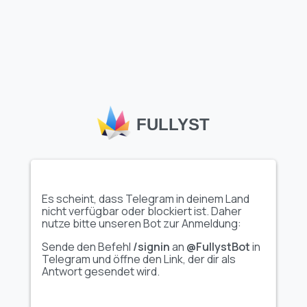
Vollen Stickerset
Vollen Stickerset
anzeigen
anzeigen
짭죽팩
Amirxonof
FULLYST
Es scheint, dass Telegram in deinem Land
nicht verfügbar oder blockiert ist. Daher
nutze bitte unseren Bot zur Anmeldung:
Sende den Befehl
/signin
an
@FullystBot
in
Telegram und öffne den Link, der dir als
Antwort gesendet wird.
Vollen Stickerset
Vollen Stickerset