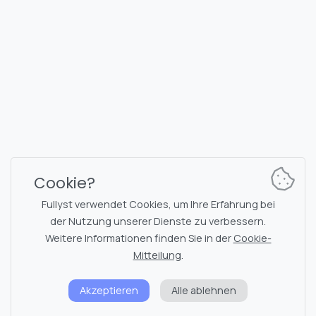
FULLYST
2026,
Improvy OÜ
10145, Tornimäe tn 5, Tallinn, Estonia
Reg. code 16377480
Deutsch
Pläne & Preise
Dokumentation
Nachrichtenkanal
Bot-Befehle
Cookie?
Support-Chat
Captcha
Fullyst verwendet Cookies, um Ihre Erfahrung bei
Chats-Liste
NSFW-Filterung
der Nutzung unserer Dienste zu verbessern.
Weitere Informationen finden Sie in der
Cookie-
Sticker
API-Dokumentation
Mitteilung
.
Emojis
Akzeptieren
Alle ablehnen
Datenschutzrichtlinie
Cookie-Hinweis