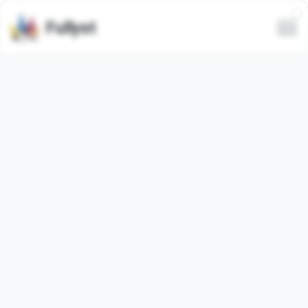
Fullyst
Alle
Trending
Neueste
Nur animierte
Spam verstecken
Video
By K@MB¡z
共享资源站点