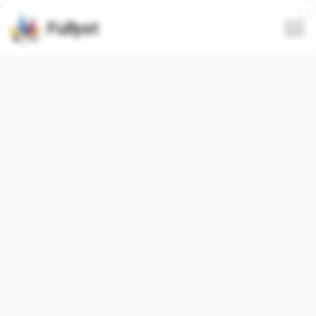
Fullyst
Conjunto de emojis
personalizados de Telegram Colors
• @CustomEmojis
El paquete de emojis de Telegram
"ColorEmoji"
contiene
9
emojis
regular
. Las imágenes a continuación
son una vista previa del paquete de emojis.
Los emojis de este conjunto han sido utilizados
22351
veces (en los últimos 30 días se usaron
0
veces).
Agregar emojis a Telegram
Cargar más emojis