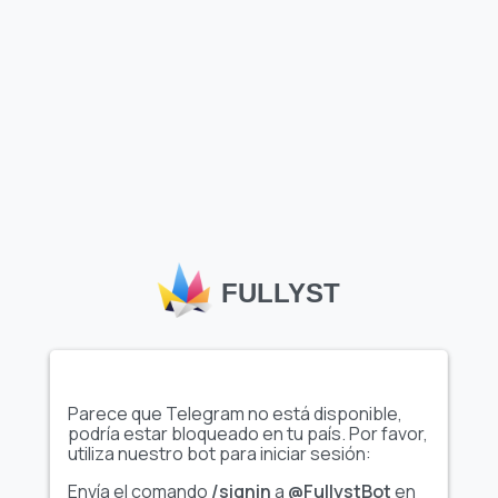
Las conversiones de voz a texto incluyen traducción y
todas las demás funciones del plan Fullyst Gratuito.
Suscribirse por
4.5
$
/mo
Comparar planes y características
Free
Essential
Pro
FULLYST
All your chats
are included
and will have
plan features
Parece que Telegram no está disponible,
podría estar bloqueado en tu país. Por favor,
utiliza nuestro bot para iniciar sesión:
Unlimited
Envía el comando
/signin
a
@FullystBot
en
chats &