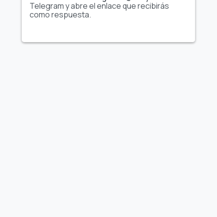
Telegram y abre el enlace que recibirás
members
como respuesta.
Powerful
analytics
Anti-spam
filters
Voice-to-Text
15 minutos /
conversions
2 horas / mes
Ilimitado / me
mes
Welcome
message
Words, URLs,
stickers
Básico
Extendido
Extendido
filters
Statistics