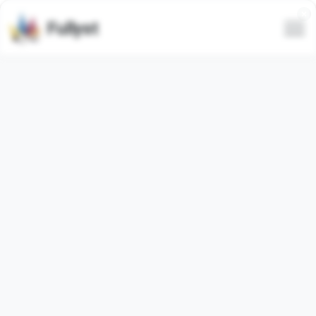
Fullyst
Conjunto de emojis
personalizados de Telegram
Crypto culture by Katerina
Animado
El paquete de emojis de Telegram
"CryptoCulture"
contiene
8
emojis
animado
. Las imágenes a
continuación son una vista previa del paquete de emojis.
Los emojis de este conjunto han sido utilizados
16806
veces (en los últimos 30 días se usaron
240
veces).
Agregar emojis a Telegram
Cargar más emojis