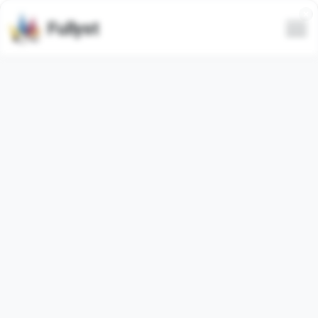
Fullyst
Conjunto de emojis
personalizados de Telegram
@DILCHABOYOFFICIAL :: @fStikBot
El paquete de emojis de Telegram
"DILCHASIGMA_by_fStikBot"
contiene
134
emojis
video
. Las imágenes a continuación son una vista previa
del paquete de emojis.
Los emojis de este conjunto han sido utilizados
1
veces
(en los últimos 30 días se usaron
0
veces).
Agregar emojis a Telegram