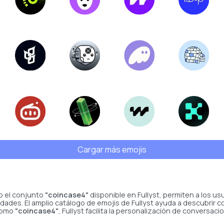
Cargar más emojis
o el conjunto
"coincase4"
disponible en Fullyst, permiten a los u
ades. El amplio catálogo de emojis de Fullyst ayuda a descubrir c
 como
"coincase4"
, Fullyst facilita la personalización de conversac