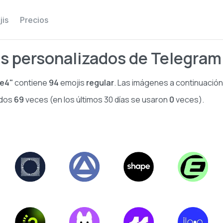
jis
Precios
s personalizados de Telegram
se4"
contiene
94
emojis
regular
. Las imágenes a continuación
ados
69
veces (en los últimos 30 días se usaron
0
veces).