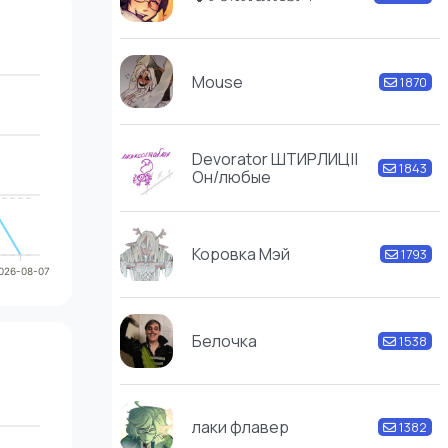
Mouse
1870
Devorator ШТИРЛИЦ||
1843
Он/любые
Коровка Мэй
1793
026-08-07
Белочка
1538
лаки флавер
1382