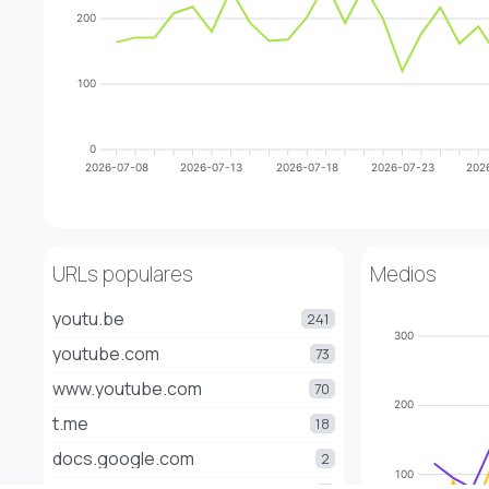
200
100
0
2026-07-08
2026-07-13
2026-07-18
2026-07-23
202
URLs populares
Medios
youtu.be
241
300
youtube.com
73
www.youtube.com
70
200
t.me
18
docs.google.com
2
100