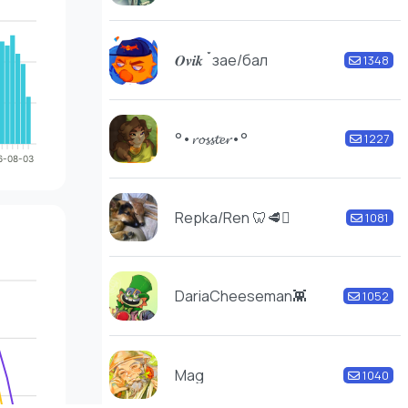
𝑶𝒗𝒊𝒌 ˚зае/бал
1348
°•𝓻𝓸𝓼𝓼𝓽𝓮𝓻•°
1227
6-08-03
Repka/Ren 🦷🥩🫍
1081
DariaCheeseman👾
1052
Mag
1040