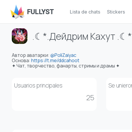
FULLYST
Lista de chats
Stickers
.☾*.Дейдрим Кахут .☾*
Автор аватарки:
@PoliZaiyac
Основа:
https://t.me/ddcahoot
✦ Чат, творчество, фанарты, стримы и драмы ✦
Usuarios principales
Se uniero
25