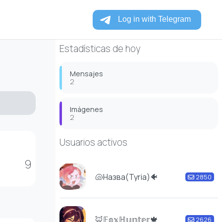
Estadísticas de hoy
Mensajes
2
Imágenes
2
Usuarios activos
9
🐚Назва(Tyria)🐠
2850
🦊𝔽𝕠𝕩ℍ𝕦𝕟𝕥𝕖𝕣🍁
2626