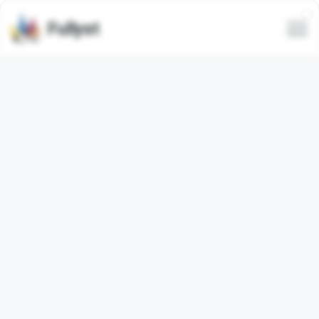
Fullyst
Conjunto de stickers de
Telegram тαє/кσσк•✿ [
@victoriapacks / @victor9594 ]
El paquete de stickers de Telegram
"mytaetae_9r_by_demybot"
contiene
41
stickers
regular
. Las imágenes a continuación son una vista
previa del paquete de stickers.
Los stickers de este conjunto han sido utilizados
0
veces (en los últimos 30 días se usaron
0
veces).
Agregar stickers a Telegram
Denunciar